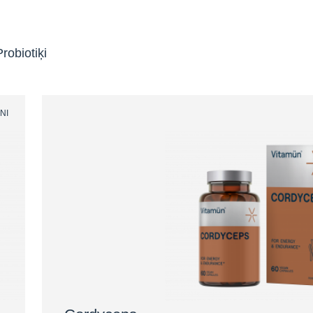
Probiotiķi
NI