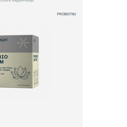
Uztura bagātinātājs
PROBIOTIĶI