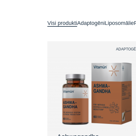
Visi produkti
Adaptogēni
Liposomālie
ADAPTOGĒ