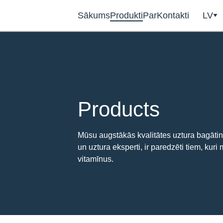
Sākums
Produkti
Par
Kontakti
LV
Products
Mūsu augstākās kvalitātes uztura bagātinā
un uztura eksperti, ir paredzēti tiem, kuri
vitamīnus.