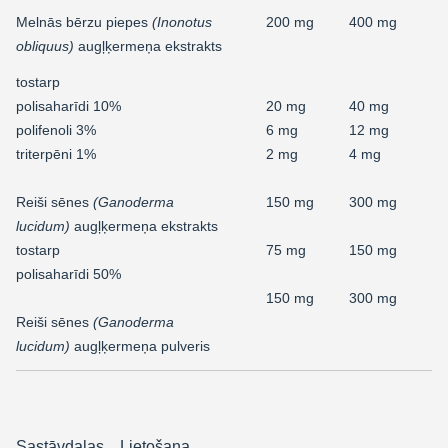
Melnās bērzu piepes
(Inonotus
200 mg
400 mg
obliquus)
augļķermeņa ekstrakts
tostarp
polisaharīdi 10%
20 mg
40 mg
polifenoli 3%
6 mg
12 mg
triterpēni 1%
2 mg
4 mg
Reiši sēnes
(Ganoderma
150 mg
300 mg
lucidum)
augļķermeņa ekstrakts
tostarp
75 mg
150 mg
polisaharīdi 50%
150 mg
300 mg
Reiši sēnes
(Ganoderma
lucidum)
augļķermeņa pulveris
Sastāvdaļas
Lietošana