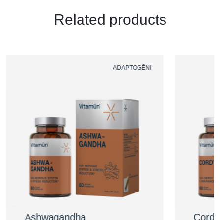
Related products
ADAPTOGĒNI
Ashwagandha
Cordy