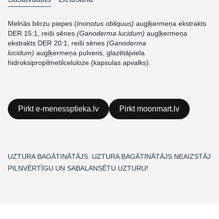
Melnās bērzu piepes (
Inonotus obliquus)
augļķermeņa ekstrakts
DER 15:1, reiši sēnes
(Ganoderma lucidum)
augļķermeņa
ekstrakts DER 20:1, reiši sēnes
(Ganoderma
lucidum)
augļķermeņa pulveris, glazētājviela
hidroksipropilmetilceluloze (kapsulas apvalks).
Pirkt e-menessptieka.lv
Pirkt moonmart.lv
UZTURA BAGĀTINĀTĀJS. UZTURA BAGĀTINĀTĀJS NEAIZSTĀJ
PILNVĒRTĪGU UN SABALANSĒTU UZTURU!