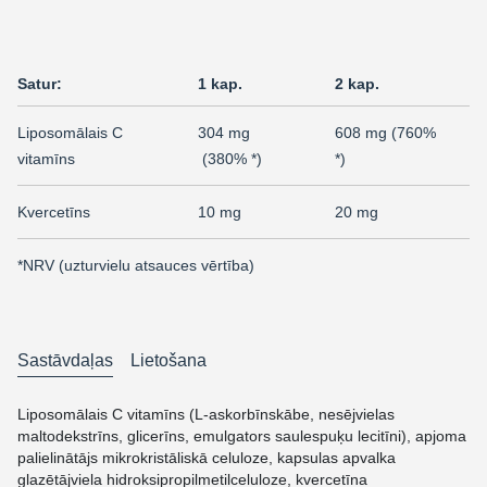
Satur:
1 kap.
2 kap.
Liposomālais C
304 mg
608 mg (760%
vitamīns
(380% *)
*)
Kvercetīns
10 mg
20 mg
*NRV (uzturvielu atsauces vērtība)
Sastāvdaļas
Lietošana
Liposomālais C vitamīns (L-askorbīnskābe, nesējvielas
maltodekstrīns, glicerīns, emulgators saulespuķu lecitīni), apjoma
palielinātājs mikrokristāliskā celuloze, kapsulas apvalka
glazētājviela hidroksipropilmetilceluloze, kvercetīna