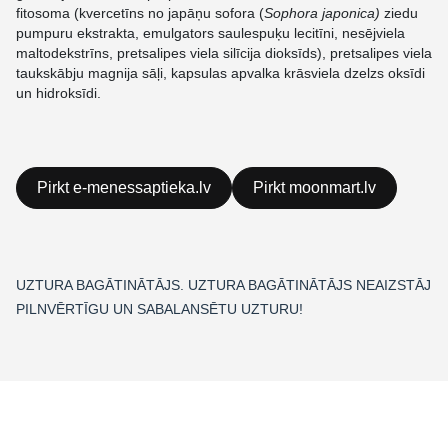
fitosoma
(kvercetīns no japāņu sofora (
Sophora japonica)
ziedu
pumpuru ekstrakta, emulgators saulespuķu lecitīni, nesējviela
maltodekstrīns, pretsalipes viela silīcija dioksīds), pretsalipes viela
taukskābju magnija sāļi, kapsulas apvalka krāsviela dzelzs oksīdi
un hidroksīdi.
Pirkt e-menessaptieka.lv
Pirkt moonmart.lv
UZTURA BAGĀTINĀTĀJS. UZTURA BAGĀTINĀTĀJS NEAIZSTĀJ
PILNVĒRTĪGU UN SABALANSĒTU UZTURU!