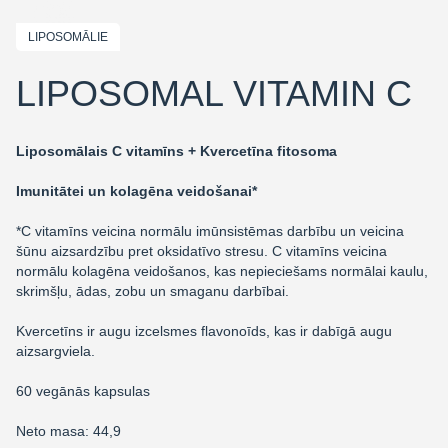
LIPOSOMĀLIE
LIPOSOMAL VITAMIN C
Liposomālais C vitamīns + Kvercetīna fitosoma
Imunitātei un kolagēna veidošanai*
*C vitamīns veicina normālu imūnsistēmas darbību un veicina
šūnu aizsardzību pret oksidatīvo stresu. C vitamīns veicina
normālu kolagēna veidošanos, kas nepieciešams normālai kaulu,
skrimšļu, ādas, zobu un smaganu darbībai.
Kvercetīns ir augu izcelsmes flavonoīds, kas ir dabīgā augu
aizsargviela.
60 vegānās kapsulas
Neto masa: 44,9